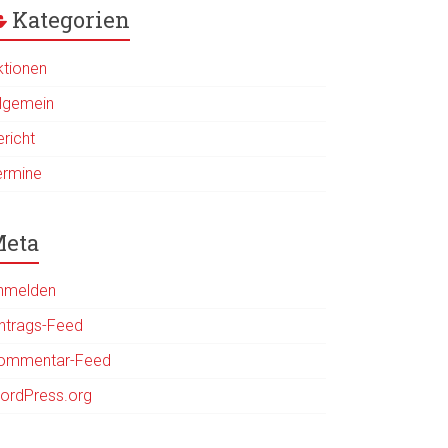
Kategorien
ktionen
llgemein
ericht
ermine
eta
nmelden
intrags-Feed
ommentar-Feed
ordPress.org