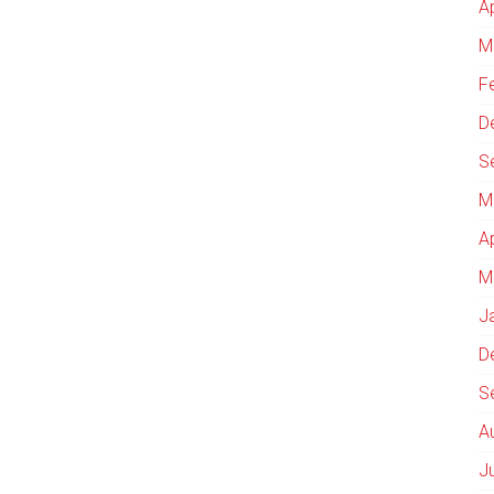
A
M
F
D
S
M
A
M
J
D
S
A
J