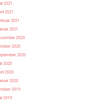
ai 2021
pril 2021
ebruar 2021
anuar 2021
ovember 2020
ktober 2020
eptember 2020
uli 2020
pril 2020
anuar 2020
ktober 2019
uli 2019