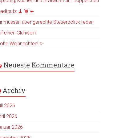
üpfburg, Kuchen und Bratwurst am Düppelchen
adtputz 🧹 🗑️ ☀️
ir müssen über gerechte Steuerpolitik reden
uf einen Glühwein!
rohe Weihnachten! ✨
Neueste Kommentare
Archiv
uli 2026
pril 2026
anuar 2026
ezember 2025