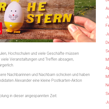
A
J
F
J
D
S
chulen, Hochschulen und viele Geschäfte müssen
 viele Veranstaltungen und Treffen absagen,
M
rgerlich.
A
unsere Nachbarinnen und Nachbarn schicken und haben
M
daten Alexander eine kleine Postkarten-Aktion
N
S
olung in dieser angespannten Zeit.
J