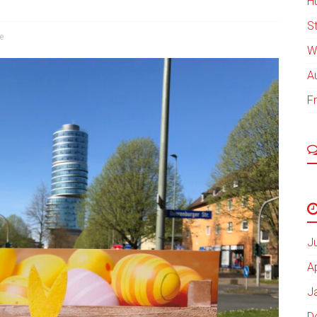
H
St
e
W
A
F
J
A
J
D