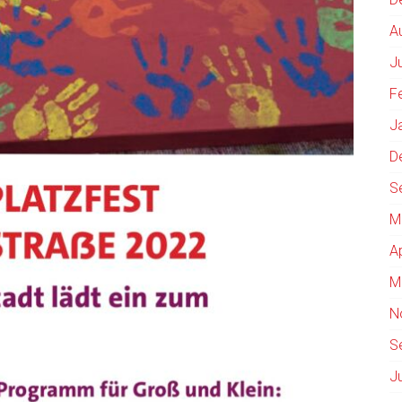
A
J
F
J
D
S
M
A
M
N
S
J