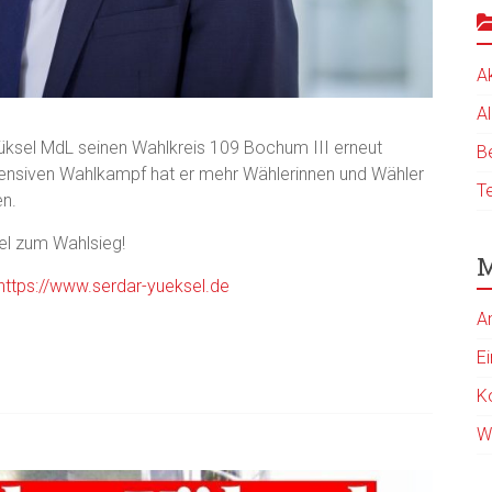
A
A
Yüksel MdL seinen Wahlkreis 109 Bochum III erneut
B
tensiven Wahlkampf hat er mehr Wählerinnen und Wähler
T
en.
el zum Wahlsieg!
M
https://www.serdar-yueksel.de
A
E
K
W