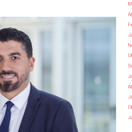
M
A
F
J
N
O
S
J
A
J
O
J