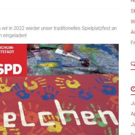
H
St
W
r in 2022 wieder unser traditionelles Spielplatzfest an
A
ch eingeladen!
F
J
A
J
D