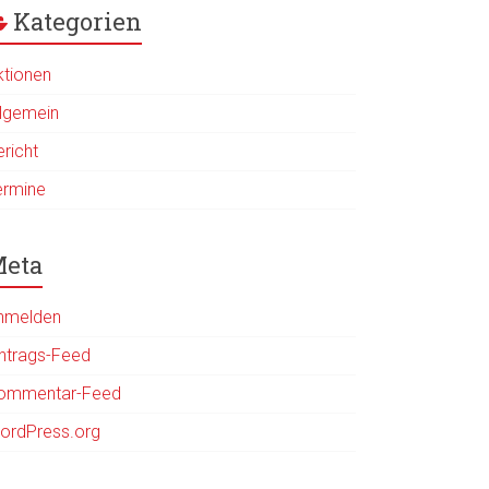
Kategorien
ktionen
llgemein
ericht
ermine
eta
nmelden
intrags-Feed
ommentar-Feed
ordPress.org