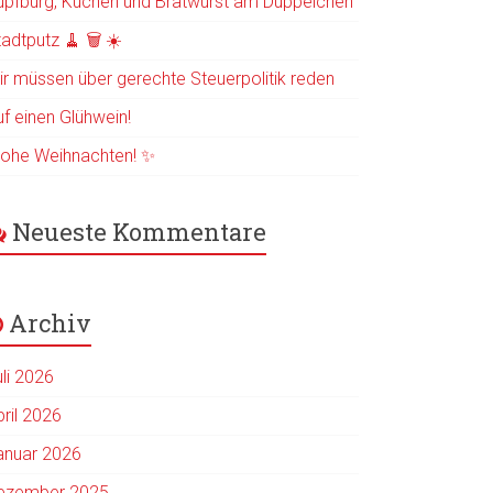
üpfburg, Kuchen und Bratwurst am Düppelchen
adtputz 🧹 🗑️ ☀️
ir müssen über gerechte Steuerpolitik reden
uf einen Glühwein!
rohe Weihnachten! ✨
Neueste Kommentare
Archiv
uli 2026
pril 2026
anuar 2026
ezember 2025