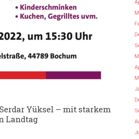
A
M
F
D
S
M
A
M
J
D
Serdar Yüksel – mit starkem
S
n Landtag
A
J