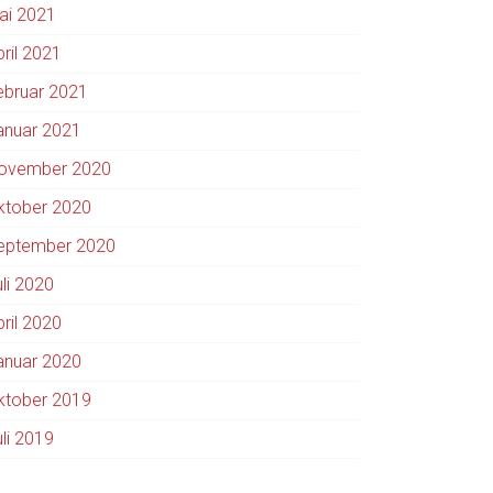
ai 2021
pril 2021
ebruar 2021
anuar 2021
ovember 2020
ktober 2020
eptember 2020
uli 2020
pril 2020
anuar 2020
ktober 2019
uli 2019