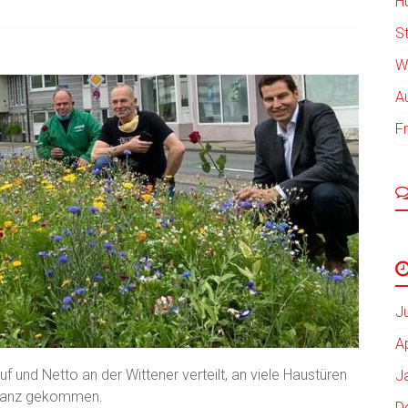
H
St
W
A
F
J
A
und Netto an der Wittener verteilt, an viele Haustüren
J
onanz gekommen.
D