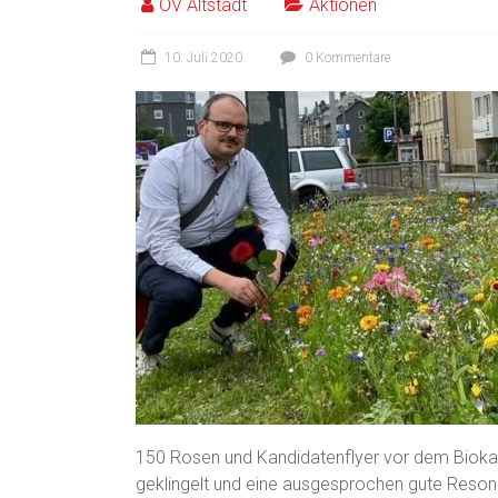
OV Altstadt
Aktionen
10. Juli 2020
0 Kommentare
150 Rosen und Kandidatenflyer vor dem Biokauf 
geklingelt und eine ausgesprochen gute Res