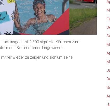
A
M
F
D
S
enstadt insgesamt 2.500 signierte Kärtchen zum
M
bote in den Sommerferien hingewiesen.
A
ine immer wieder zu zeigen und sich um seine
M
J
D
S
A
J