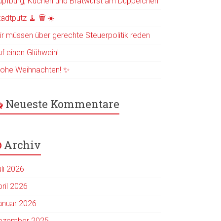
üpfburg, Kuchen und Bratwurst am Düppelchen
adtputz 🧹 🗑️ ☀️
ir müssen über gerechte Steuerpolitik reden
uf einen Glühwein!
rohe Weihnachten! ✨
Neueste Kommentare
Archiv
uli 2026
pril 2026
anuar 2026
ezember 2025