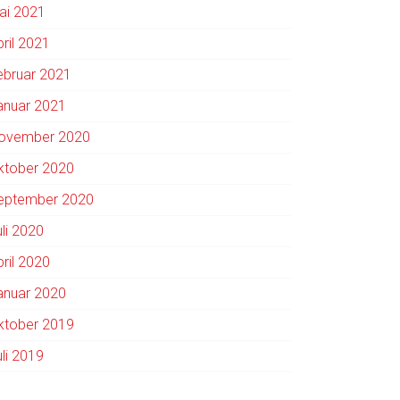
ai 2021
pril 2021
ebruar 2021
anuar 2021
ovember 2020
ktober 2020
eptember 2020
uli 2020
pril 2020
anuar 2020
ktober 2019
uli 2019