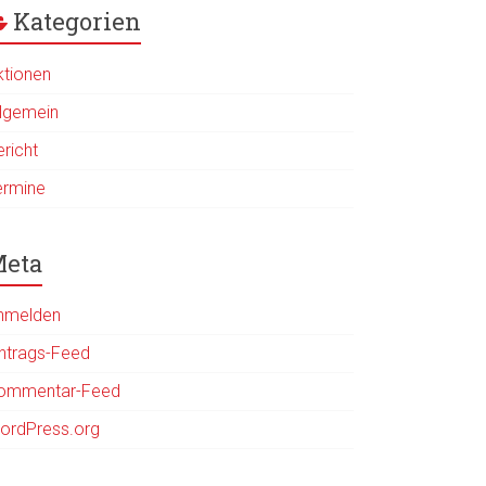
Kategorien
ktionen
llgemein
ericht
ermine
eta
nmelden
intrags-Feed
ommentar-Feed
ordPress.org