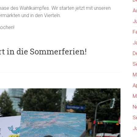
e Phase des Wahlkampfes. Wir starten jetzt mit unseren
A
märkten und in den Vierteln.
J
Wochen!
F
J
rt in die Sommerferien!
D
S
M
A
M
N
S
J