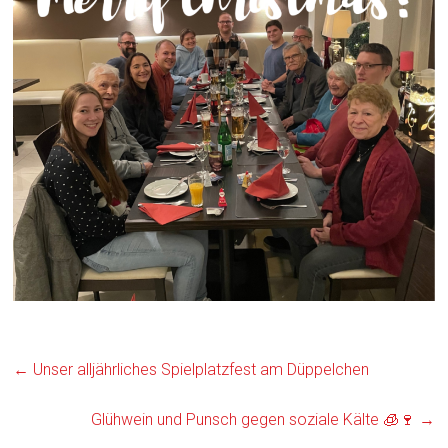
←
Unser alljährliches Spielplatzfest am Düppelchen
Glühwein und Punsch gegen soziale Kälte 🧊🍷
→